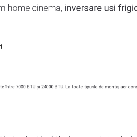
m home cinema, i
nversare usi frigi
i
e între 7000 BTU și 24000 BTU. La toate tipurile de montaj aer cond