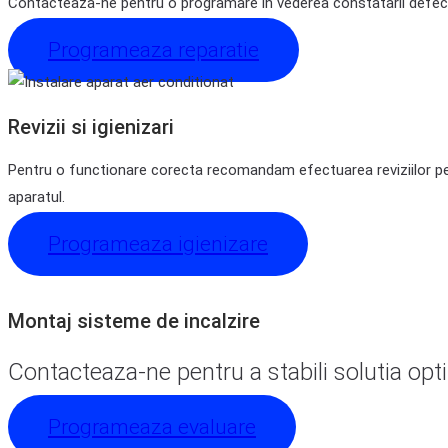
Contacteaza-ne pentru o programare in vederea constatarii defecte
Programeaza reparatie
Revizii si igienizari
Pentru o functionare corecta recomandam efectuarea reviziilor perio
aparatul.
Programeaza igienizare
Montaj sisteme de incalzire
Contacteaza-ne pentru a stabili solutia opti
Programeaza evaluare