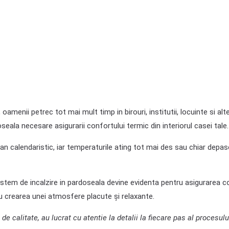
 oamenii petrec tot mai mult timp in birouri, institutii, locuinte si 
oseala necesare asigurarii confortului termic din interiorul casei tale.
 calendaristic, iar temperaturile ating tot mai des sau chiar depase
sistem de incalzire in pardoseala devine evidenta pentru asigurarea c
 crearea unei atmosfere placute și relaxante.
 calitate, au lucrat cu atentie la detalii la fiecare pas al procesulu