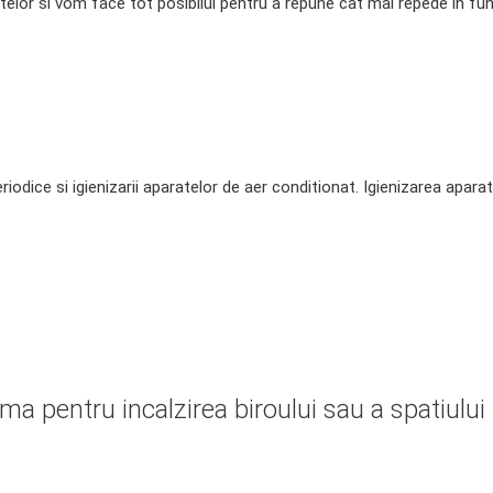
lor si vom face tot posibilul pentru a repune cat mai repede in fun
dice si igienizarii aparatelor de aer conditionat. Igienizarea aparat
ma pentru incalzirea biroului sau a spatiului 