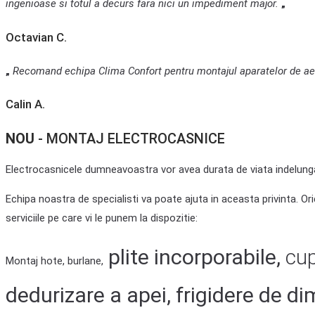
ingenioase si totul a decurs fara nici un impediment major.
„
Octavian C.
„
Recomand echipa Clima Confort pentru montajul aparatelor de ae
Calin A.
NOU
- MONTAJ ELECTROCASNICE
Electrocasnicele dumneavoastra vor avea durata de viata indelungat
Echipa noastra de specialisti va poate ajuta in aceasta privinta. O
serviciile pe care vi le punem la dispozitie:
plite incorporabile,
cu
Montaj hote, burlane,
dedurizare a apei,
frigidere de di