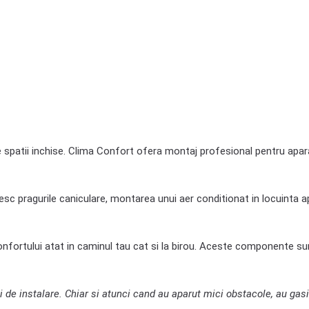
alte spatii inchise. Clima Confort ofera montaj profesional pentru apa
sc pragurile caniculare, montarea unui aer conditionat in locuinta a
onfortului atat in caminul tau cat si la birou. Aceste componente su
i de instalare. Chiar si atunci cand au aparut mici obstacole, au gasit